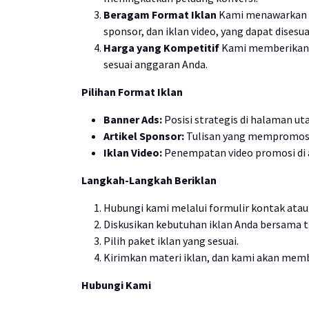
Beragam Format Iklan
Kami menawarkan be
sponsor, dan iklan video, yang dapat dises
Harga yang Kompetitif
Kami memberikan h
sesuai anggaran Anda.
Pilihan Format Iklan
Banner Ads:
Posisi strategis di halaman ut
Artikel Sponsor:
Tulisan yang mempromosik
Iklan Video:
Penempatan video promosi di 
Langkah-Langkah Beriklan
Hubungi kami melalui formulir kontak atau 
Diskusikan kebutuhan iklan Anda bersama t
Pilih paket iklan yang sesuai.
Kirimkan materi iklan, dan kami akan me
Hubungi Kami