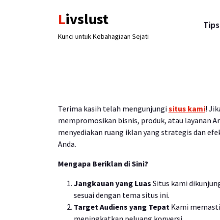
Lewati
Livslust
ke
Tips
konten
Kunci untuk Kebahagiaan Sejati
Terima kasih telah mengunjungi
situs kami
! Ji
mempromosikan bisnis, produk, atau layanan An
menyediakan ruang iklan yang strategis dan efe
Anda.
Mengapa Beriklan di Sini?
Jangkauan yang Luas
Situs kami dikunjun
sesuai dengan tema situs ini.
Target Audiens yang Tepat
Kami memastika
meningkatkan peluang konversi.