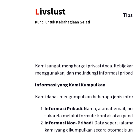
Lewati
Livslust
ke
Tips
konten
Kunci untuk Kebahagiaan Sejati
Kami sangat menghargai privasi Anda. Kebijaka
menggunakan, dan melindungi informasi priba
Informasi yang Kami Kumpulkan
Kami dapat mengumpulkan beberapa jenis inform
Informasi Pribadi
: Nama, alamat email, no
sukarela melalui formulir kontak atau pend
Informasi Non-Pribadi
: Data seperti alama
kami yang dikumpulkan secara otomatis unt