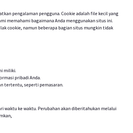
tkan pengalaman pengguna. Cookie adalah file kecil yang
ami memahami bagaimana Anda menggunakan situs ini.
ak cookie, namun beberapa bagian situs mungkin tidak
 miliki.
rmasi pribadi Anda.
n tertentu, seperti pemasaran.
ari waktu ke waktu. Perubahan akan diberitahukan melalui
umkan,