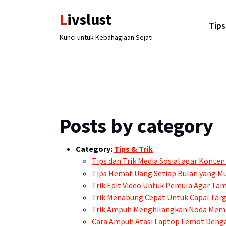
Lewati
Livslust
ke
Tips
konten
Kunci untuk Kebahagiaan Sejati
Posts by category
Category:
Tips & Trik
Tips dan Trik Media Sosial agar Konten
Tips Hemat Uang Setiap Bulan yang M
Trik Edit Video Untuk Pemula Agar Ta
Trik Menabung Cepat Untuk Capai Targ
Trik Ampuh Menghilangkan Noda Mem
Cara Ampuh Atasi Laptop Lemot Denga