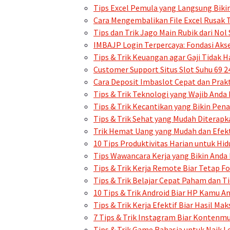
Tips Excel Pemula yang Langsung Bikin
Cara Mengembalikan File Excel Rusak 
Tips dan Trik Jago Main Rubik dari Nol
IMBAJP Login Terpercaya: Fondasi Aks
Tips & Trik Keuangan agar Gaji Tidak H
Customer Support Situs Slot Suhu 69 
Cara Deposit Imbaslot Cepat dan Prakt
Tips & Trik Teknologi yang Wajib Anda
Tips & Trik Kecantikan yang Bikin Pe
Tips & Trik Sehat yang Mudah Diterapk
Trik Hemat Uang yang Mudah dan Efekt
10 Tips Produktivitas Harian untuk Hid
Tips Wawancara Kerja yang Bikin Anda
Tips & Trik Kerja Remote Biar Tetap Fo
Tips & Trik Belajar Cepat Paham dan T
10 Tips & Trik Android Biar HP Kamu A
Tips & Trik Kerja Efektif Biar Hasil Ma
7 Tips & Trik Instagram Biar Kontenmu
Tips & Trik Game Rahasia untuk Naik L