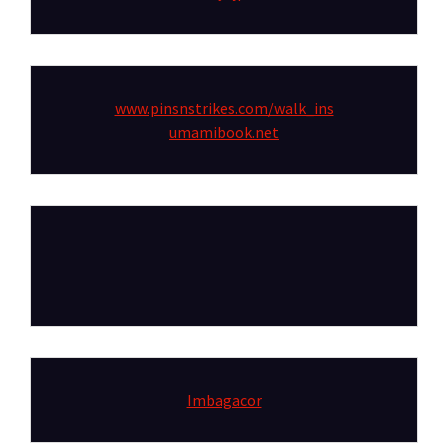
www.pinsnstrikes.com/walk_ins
umamibook.net
Imbagacor