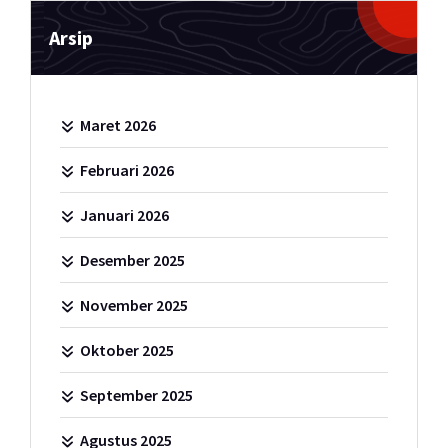
Arsip
Maret 2026
Februari 2026
Januari 2026
Desember 2025
November 2025
Oktober 2025
September 2025
Agustus 2025