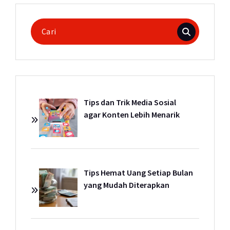
Pencarian
untuk:
Tips dan Trik Media Sosial
agar Konten Lebih Menarik
Tips Hemat Uang Setiap Bulan
yang Mudah Diterapkan