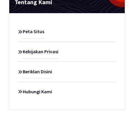
Tentang Kami
Peta Situs
Kebijakan Privasi
Beriklan Disini
Hubungi Kami