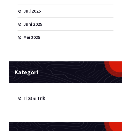
Juli 2025
Juni 2025
Mei 2025
Kategori
Tips & Trik