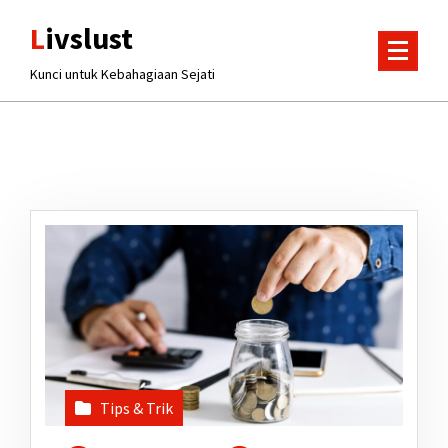
Lewati
Livslust
ke
konten
Kunci untuk Kebahagiaan Sejati
Tips & Trik