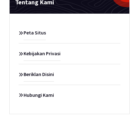
Tentang Kami
Peta Situs
Kebijakan Privasi
Beriklan Disini
Hubungi Kami