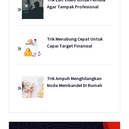
Agar Tampak Profesional
Trik Menabung Cepat Untuk
Capai Target Finansial
Trik Ampuh Menghilangkan
Noda Membandel Di Rumah