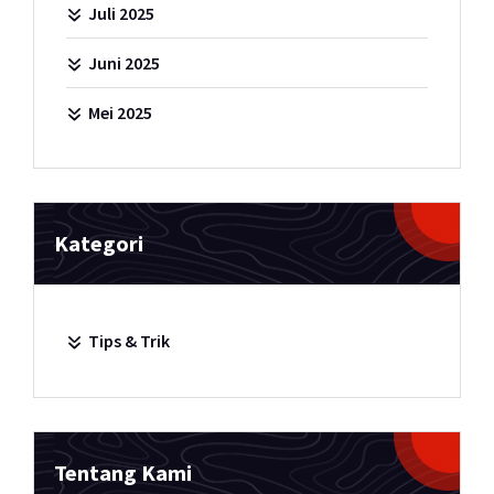
Juli 2025
Juni 2025
Mei 2025
Kategori
Tips & Trik
Tentang Kami