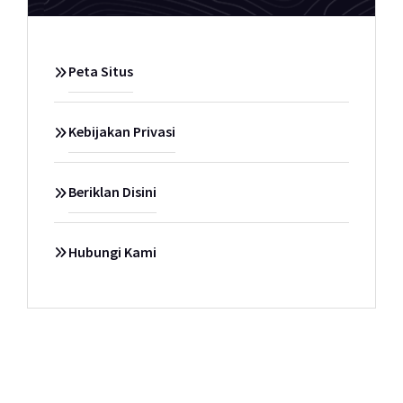
Peta Situs
Kebijakan Privasi
Beriklan Disini
Hubungi Kami