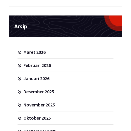
Arsip
Maret 2026
Februari 2026
Januari 2026
Desember 2025
November 2025
Oktober 2025