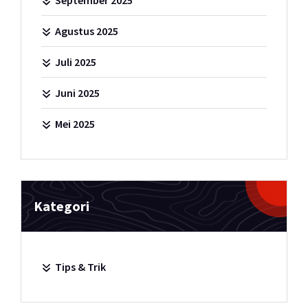
September 2025
Agustus 2025
Juli 2025
Juni 2025
Mei 2025
Kategori
Tips & Trik