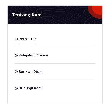
Tentang Kami
Peta Situs
Kebijakan Privasi
Beriklan Disini
Hubungi Kami