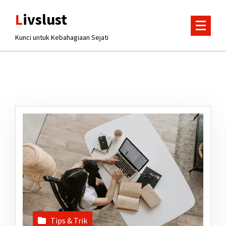
Lewati
Livslust
ke
konten
Kunci untuk Kebahagiaan Sejati
Tips & Trik