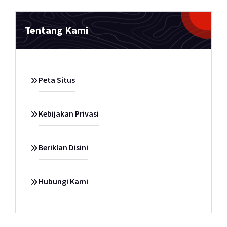
Tentang Kami
Peta Situs
Kebijakan Privasi
Beriklan Disini
Hubungi Kami