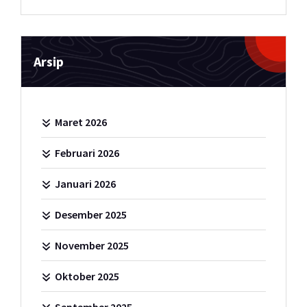
Arsip
Maret 2026
Februari 2026
Januari 2026
Desember 2025
November 2025
Oktober 2025