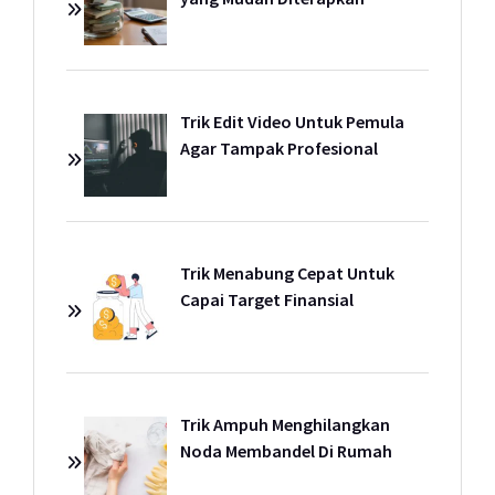
Trik Edit Video Untuk Pemula
Agar Tampak Profesional
Trik Menabung Cepat Untuk
Capai Target Finansial
Trik Ampuh Menghilangkan
Noda Membandel Di Rumah