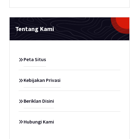
Tentang Kami
Peta Situs
Kebijakan Privasi
Beriklan Disini
Hubungi Kami