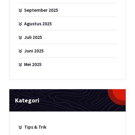
September 2025
Agustus 2025
Juli 2025
Juni 2025
Mei 2025
Kategori
Tips & Trik