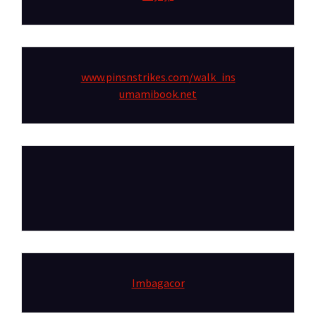
www.pinsnstrikes.com/walk_ins
umamibook.net
Imbagacor