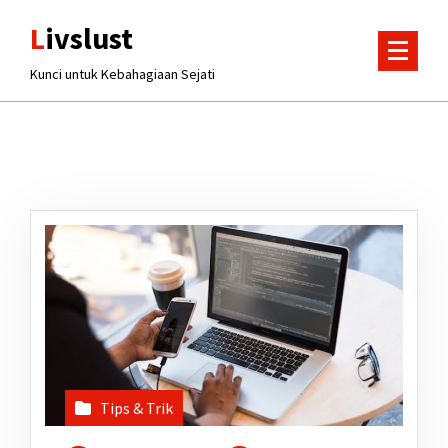
Lewati
Livslust
ke
konten
Kunci untuk Kebahagiaan Sejati
Tips & Trik