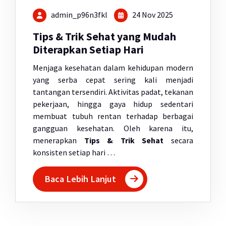
admin_p96n3fkl
24 Nov 2025
Tips & Trik Sehat yang Mudah
Diterapkan Setiap Hari
Menjaga kesehatan dalam kehidupan modern
yang serba cepat sering kali menjadi
tantangan tersendiri. Aktivitas padat, tekanan
pekerjaan, hingga gaya hidup sedentari
membuat tubuh rentan terhadap berbagai
gangguan kesehatan. Oleh karena itu,
menerapkan
Tips & Trik Sehat
secara
konsisten setiap hari …
Baca Lebih Lanjut