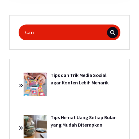
Pencarian
untuk:
Tips dan Trik Media Sosial
agar Konten Lebih Menarik
Tips Hemat Uang Setiap Bulan
yang Mudah Diterapkan