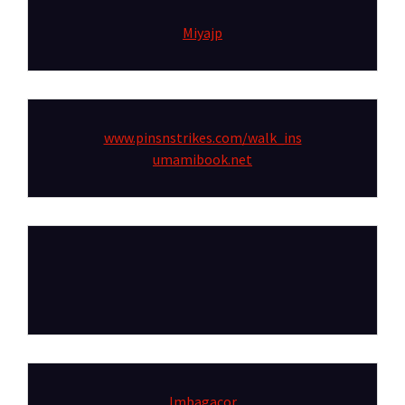
Miyajp
www.pinsnstrikes.com/walk_ins
umamibook.net
Imbagacor