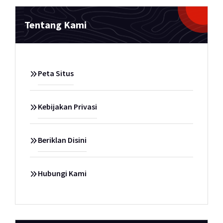
Tentang Kami
Peta Situs
Kebijakan Privasi
Beriklan Disini
Hubungi Kami