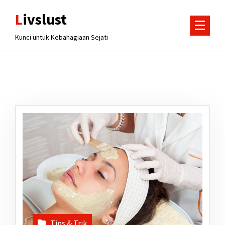
Lewati
Livslust
ke
konten
Kunci untuk Kebahagiaan Sejati
Tips & Trik