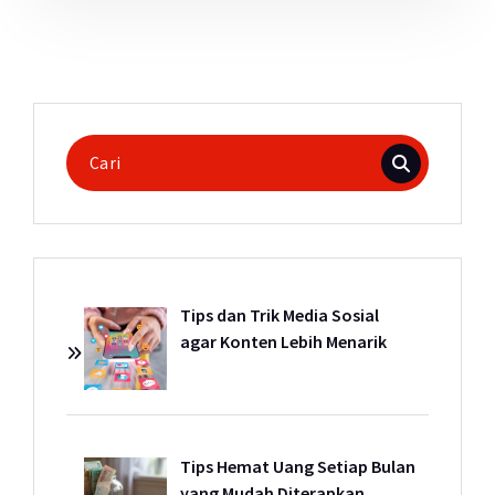
Pencarian
untuk:
Tips dan Trik Media Sosial
agar Konten Lebih Menarik
Tips Hemat Uang Setiap Bulan
yang Mudah Diterapkan