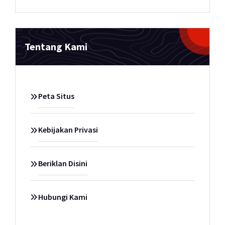
Tentang Kami
Peta Situs
Kebijakan Privasi
Beriklan Disini
Hubungi Kami