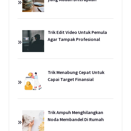
Trik Edit Video Untuk Pemula
Agar Tampak Profesional
Trik Menabung Cepat Untuk
Capai Target Finansial
Trik Ampuh Menghilangkan
Noda Membandel Di Rumah