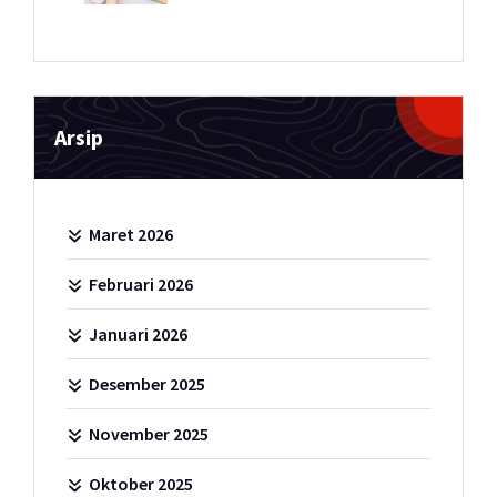
Arsip
Maret 2026
Februari 2026
Januari 2026
Desember 2025
November 2025
Oktober 2025