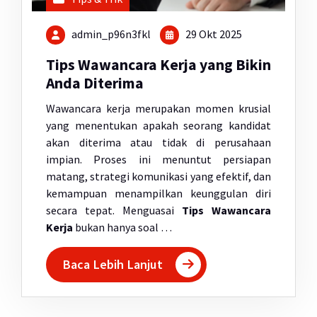
admin_p96n3fkl
29 Okt 2025
Tips Wawancara Kerja yang Bikin
Anda Diterima
Wawancara kerja merupakan momen krusial
yang menentukan apakah seorang kandidat
akan diterima atau tidak di perusahaan
impian. Proses ini menuntut persiapan
matang, strategi komunikasi yang efektif, dan
kemampuan menampilkan keunggulan diri
secara tepat. Menguasai
Tips Wawancara
Kerja
bukan hanya soal …
Baca Lebih Lanjut