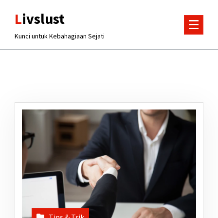
Lewati
Livslust
ke
konten
Kunci untuk Kebahagiaan Sejati
Tips & Trik