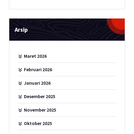
Arsip
Maret 2026
Februari 2026
Januari 2026
Desember 2025
November 2025
Oktober 2025