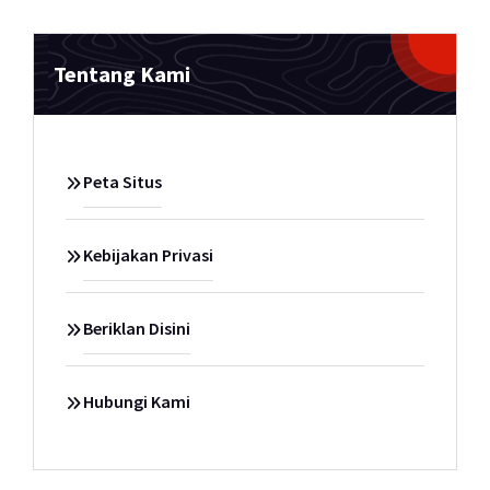
Tentang Kami
Peta Situs
Kebijakan Privasi
Beriklan Disini
Hubungi Kami