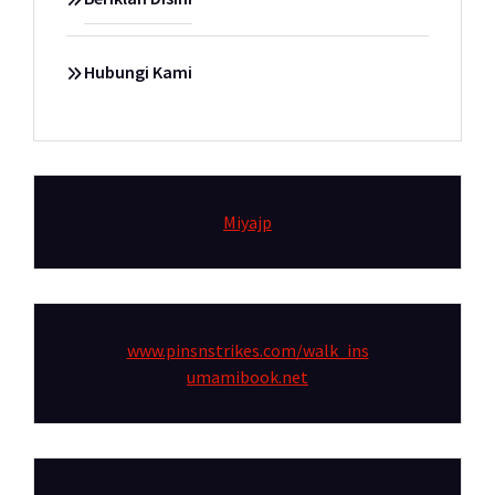
Hubungi Kami
Miyajp
www.pinsnstrikes.com/walk_ins
umamibook.net