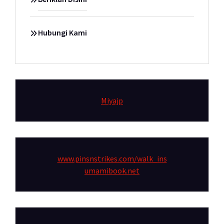
Hubungi Kami
Miyajp
www.pinsnstrikes.com/walk_ins
umamibook.net