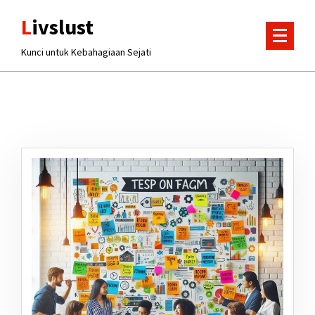
Lewati
Livslust
ke
konten
Kunci untuk Kebahagiaan Sejati