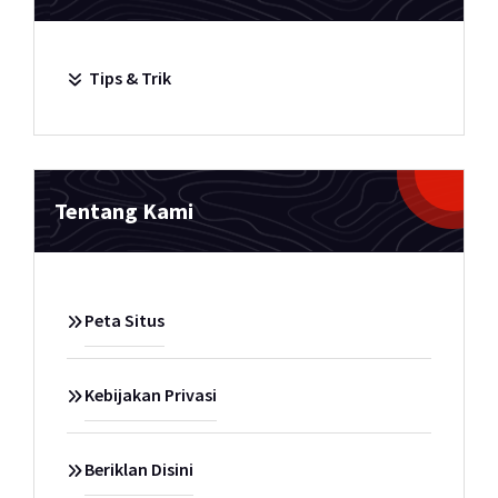
Tips & Trik
Tentang Kami
Peta Situs
Kebijakan Privasi
Beriklan Disini