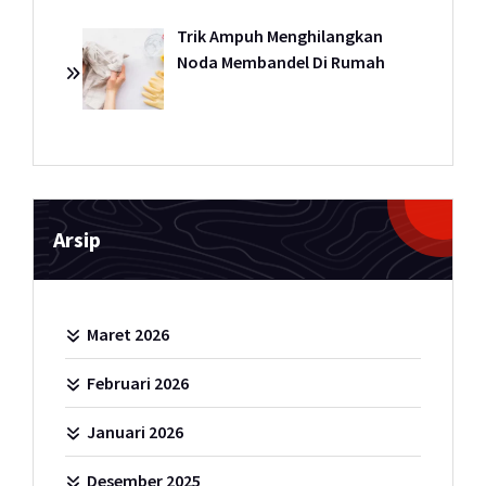
Trik Ampuh Menghilangkan
Noda Membandel Di Rumah
Arsip
Maret 2026
Februari 2026
Januari 2026
Desember 2025