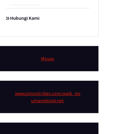
Hubungi Kami
Miyajp
www.pinsnstrikes.com/walk_ins
umamibook.net