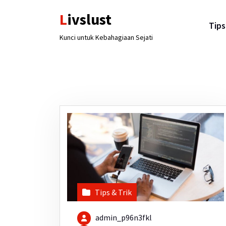
Lewati
Livslust
ke
Tips
konten
Kunci untuk Kebahagiaan Sejati
Tips & Trik
admin_p96n3fkl