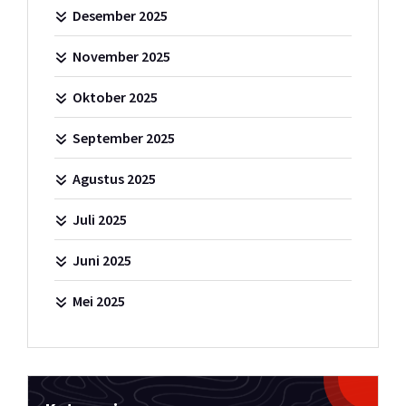
Desember 2025
November 2025
Oktober 2025
September 2025
Agustus 2025
Juli 2025
Juni 2025
Mei 2025