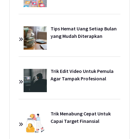
Tips Hemat Uang Setiap Bulan
yang Mudah Diterapkan
Trik Edit Video Untuk Pemula
Agar Tampak Profesional
Trik Menabung Cepat Untuk
Capai Target Finansial