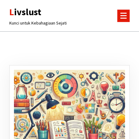
Lewati
Livslust
ke
konten
Kunci untuk Kebahagiaan Sejati