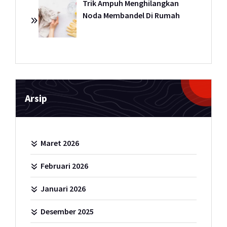
Trik Ampuh Menghilangkan
Noda Membandel Di Rumah
Arsip
Maret 2026
Februari 2026
Januari 2026
Desember 2025